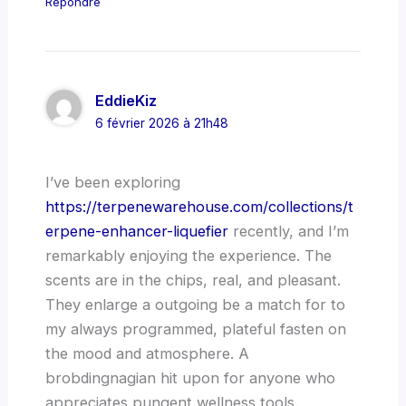
Répondre
EddieKiz
6 février 2026 à 21h48
I’ve been exploring
https://terpenewarehouse.com/collections/t
erpene-enhancer-liquefier
recently, and I’m
remarkably enjoying the experience. The
scents are in the chips, real, and pleasant.
They enlarge a outgoing be a match for to
my always programmed, plateful fasten on
the mood and atmosphere. A
brobdingnagian hit upon for anyone who
appreciates pungent wellness tools.